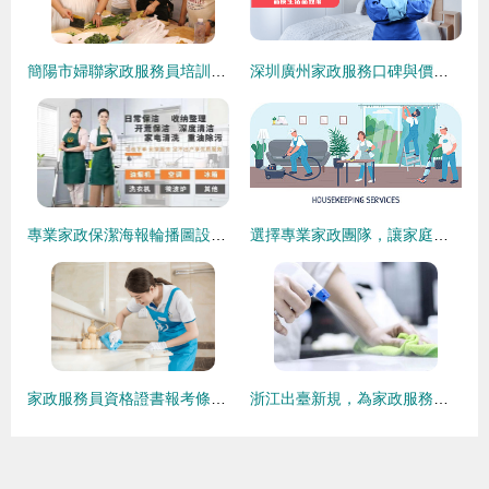
簡陽市婦聯家政服務員培訓班開班啦——家政服務邁入專業化新階段
深圳廣州家政服務口碑與價格全攻略 如何選對家政公司？
專業家政保潔海報輪播圖設計方案
選擇專業家政團隊，讓家庭生活煥然一新——職業團隊人物形象打造的啟示
家政服務員資格證書報考條件詳解 初級、中級及物業管理方向
浙江出臺新規，為家政服務行業立標準、促規范